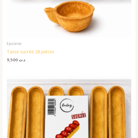
Epicerie
Tasse sucrée 28 piéces
9,500
د.ت