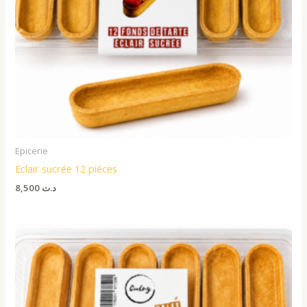
Epicerie
Eclair sucrée 12 piéces
8,500
د.ت