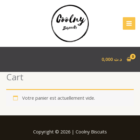
Aller
au
contenu
0,000
د.ت
Cart
Votre panier est actuellement vide.
Copyright © 2026 | Coolny Biscuits